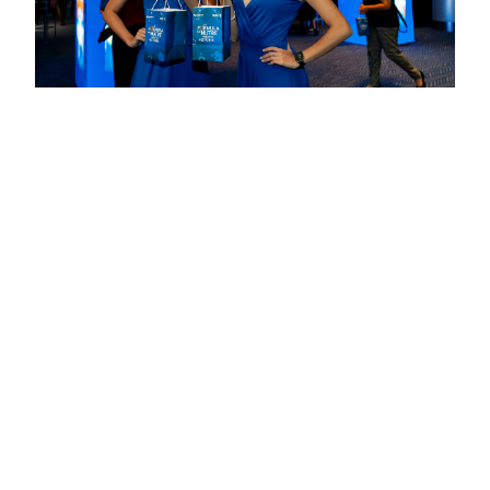
¿TIENES UN PROYECTO EN
MENTE?
¡Es momento de
crear!