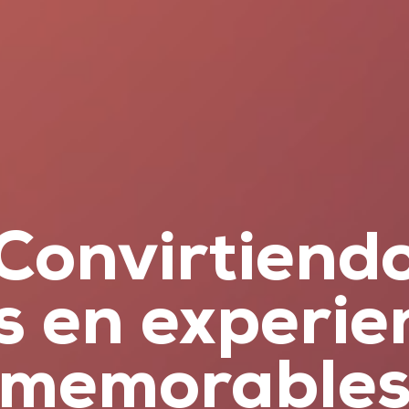
Convirtiend
s en experie
memorable