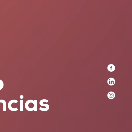
o
ncias
s